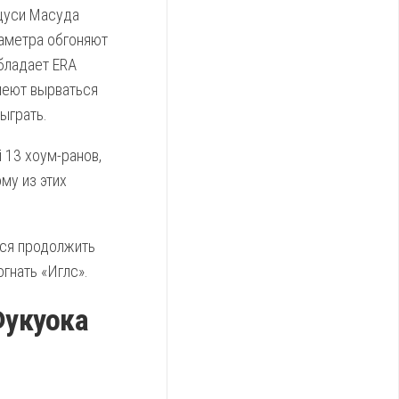
тцуси Масуда
раметра обгоняют
обладает ERA
умеют вырваться
ыграть.
 13 хоум-ранов,
му из этих
тся продолжить
гнать «Иглс».
Фукуока