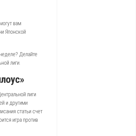
могут вам
чи Японской
 неделе? Делайте
ной лиги.
ллоус»
ентральной лиги
ей и другими
исания статьи счет
оится игра против