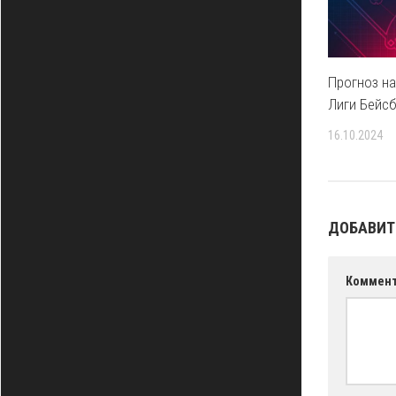
Прогноз на
Лиги Бейс
16.10.2024
ДОБАВИТ
Коммен