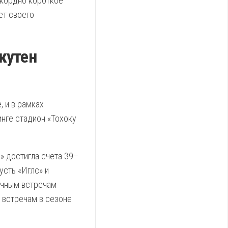
екордно короткое
ет своего
кутен
, и в рамках
инге стадион «Тохоку
» достигла счета 39–
усть «Иглс» и
ичным встречам
 встречам в сезоне