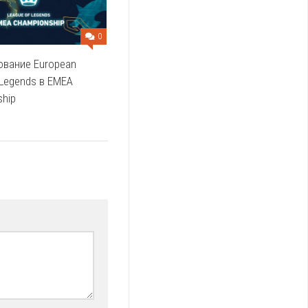
0
ование European
 Legends в EMEA
hip