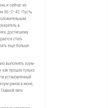
на, и сейчас их
ом 36–2–42. Пусть
 положительным
оказатель в
яги, достигшему
ирается стать
брать еще больше
шно выполнять хоум-
к как прошла только
йти установленный
хоум-ранов в июне,
 Главной лиги