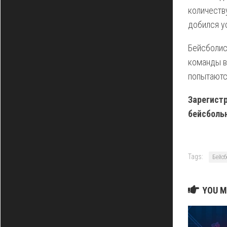
количеству
добился у
Бейсболис
команды в 
попытаютс
Зарегист
бейсболь
Tags:
Бейсб
YOU M