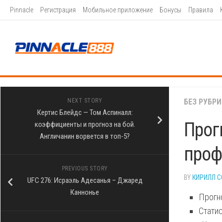
Skip
Pinnacle
Регистрация
Мобильное приложение
Бонусы
Правила
to
content
NEXT STORY
БЕЗ РУБР
Кертис Блейдс — Том Аспиналл:
Прог
коэффициенты и прогноз на бой.
Англичанин ворвется в топ-5?
проф
PREVIOUS STORY
BY
КИРИЛЛ С
UFC 276: Исраэль Адесанья – Джаред
Каннонье
Прогн
Стати