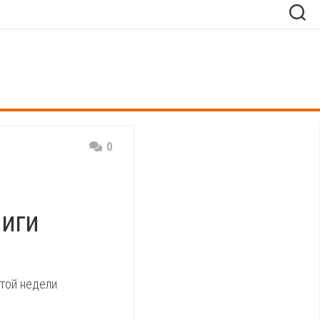
0
лиги
этой недели