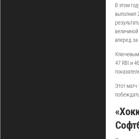
В этом го
выполнил 2
результат
величиной 
вперед за
Ключевым 
47 RBI и 4
показател
Этот матч
побеждать
«Хок
Софт