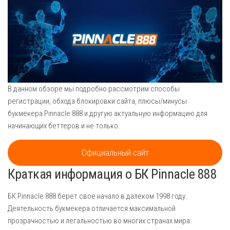
В данном обзоре мы подробно рассмотрим способы
регистрации, обхода блокировки сайта, плюсы/минусы
букмекера Pinnacle 888 и другую актуальную информацию для
начинающих беттеров и не только.
Официальный сайт
Краткая информация о БК Pinnacle 888
БК Pinnacle 888 берет свое начало в далеком 1998 году.
Деятельность букмекера отличается максимальной
прозрачностью и легальностью во многих странах мира.