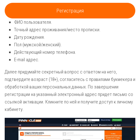
Регистрация
ФИО пользователя.
Точный адрес проживания/место прописки.
Дату рождения.
Пол (мужской/женский).
Действующий номер телефона.
E-mail адрес.
Далее придумайте секретный вопрос с ответом на него,
подтвердите возраст (18+), согласитесь с правилами букмекера и
обработкой ваших персональных данных. По завершении
регистрации на указанный электронный адрес придет письмо со
ссылкой активации. Кликните по ней и получите доступ к личному
кабинету.