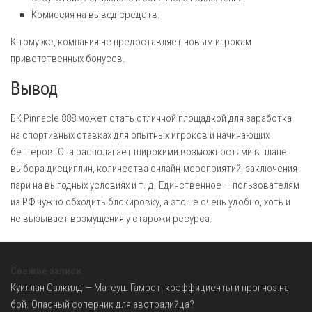
Комиссия на вывод средств.
К тому же, компания не предоставляет новым игрокам
приветственных бонусов.
Вывод
БК Pinnacle 888 может стать отличной площадкой для заработка
на спортивных ставках для опытных игроков и начинающих
беттеров. Она располагает широкими возможностями в плане
выбора дисциплин, количества онлайн-мероприятий, заключения
пари на выгодных условиях и т. д. Единственное — пользователям
из РФ нужно обходить блокировку, а это не очень удобно, хоть и
не вызывает возмущения у старожи ресурса.
Свежие записи
Куиллан Салкилд — Матеуш Гамрот: коэффициенты и прогноз на
бой. Опасный соперник для австралийца?