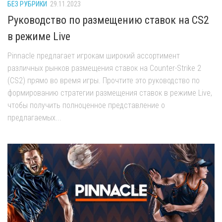
БЕЗ РУБРИКИ
29.11.2023
Руководство по размещению ставок на CS2
в режиме Live
Pinnacle предлагает игрокам широкий ассортимент
различных рынков размещения ставок на Counter-Strike 2
(CS2) прямо во время игры. Прочтите это руководство по
формированию стратегии размещения ставок в режиме Live,
чтобы получить полноценное представление о
предлагаемых...