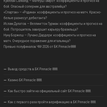
Куиллан Салкилд — Матеуш Гамрот: коэффициенты и прогноз на
бой. Опасный соперник для австралийца?
«Спартак» — «Родина»: коэффициенты и прогноз на матч. Красно-
белые разнесут дебютанта?
Ислам Дулатов — Веллингтон Турман: коэффициенты и прогноз на
бой. Потрошитель завершит карьеру бразильца?
Нуну Боржеш — Лучано Дардери: коэффициенты и прогноз на
матч. Очередное поражение для итальянца?
Превью полуфиналов ЧМ-2026 от БК Pinnacle888
Вывод средств в БК Pinnacle 888.
Казино БК Pinnacle 888.
Как быстро зайти на официальный сайт БК Pinnacle 888.
Как с первого раза пройти верификацию в БК Pinnacle 888.