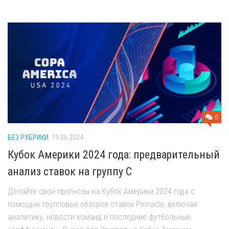
0
БЕЗ РУБРИКИ
19.06.2024
Кубок Америки 2024 года: предварительный
анализ ставок на группу C
Делайте свои прогнозы на Кубок Америки 2024 года с
помощью групповых обзоров ставок Pinnacle, включая
аналитику, новости команд и последние футбольные