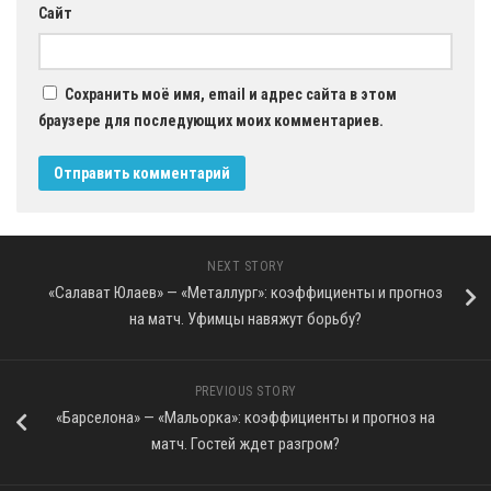
Сайт
Сохранить моё имя, email и адрес сайта в этом
браузере для последующих моих комментариев.
NEXT STORY
«Салават Юлаев» — «Металлург»: коэффициенты и прогноз
на матч. Уфимцы навяжут борьбу?
PREVIOUS STORY
«Барселона» — «Мальорка»: коэффициенты и прогноз на
матч. Гостей ждет разгром?