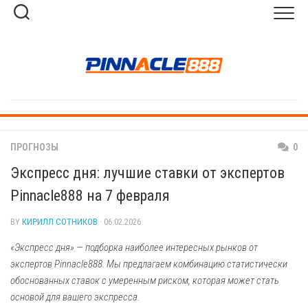
Skip
to
content
ПРОГНОЗЫ
0
Экспресс дня: лучшие ставки от экспертов
Pinnacle888 на 7 февраля
BY
КИРИЛЛ СОТНИКОВ
· 06.02.2026
«Экспресс дня» — подборка наиболее интересных рынков от
экспертов Pinnacle888. Мы предлагаем комбинацию статистически
обоснованных ставок с умеренным риском, которая может стать
основой для вашего экспресса.