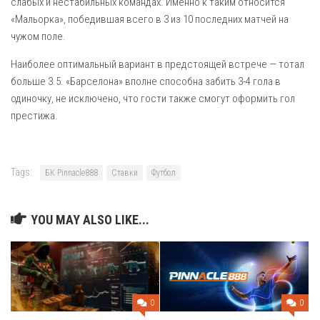
слабых и нестабильных командах. Именно к таким относится
«Мальорка», победившая всего в 3 из 10 последних матчей на
чужом поле.
Наиболее оптимальный вариант в предстоящей встрече — тотал
больше 3.5. «Барселона» вполне способна забить 3-4 гола в
одиночку, не исключено, что гости также смогут оформить гол
престижа.
Tags:
БК Pinnacle888
Ставки
Футбол
YOU MAY ALSO LIKE...
0
0