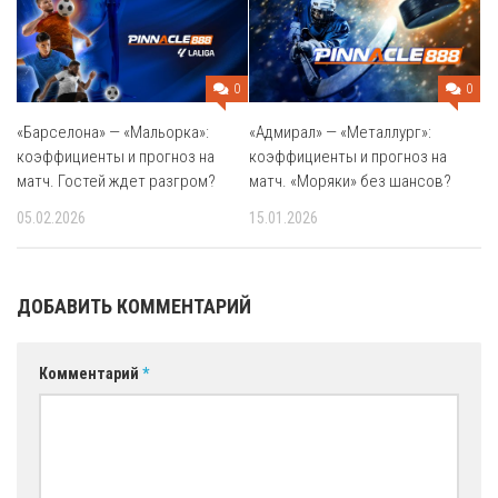
0
0
«Барселона» — «Мальорка»:
«Адмирал» — «Металлург»:
коэффициенты и прогноз на
коэффициенты и прогноз на
матч. Гостей ждет разгром?
матч. «Моряки» без шансов?
05.02.2026
15.01.2026
ДОБАВИТЬ КОММЕНТАРИЙ
Комментарий
*