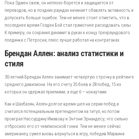
Пока Эдмен свеж, он неплохо борется и защищается от
переводов, но в поздних раундах начинает сбавлять активность и
допускать больше ошибок. Тем не менее стоит отметить, что в
последнее время Голден Бой стал грамотнее расходовать силы.
К примеру, он сохранил динамит в руках к концу трехраундового
поединка с Петроски, плюс лучше работал на контратаках.
Брендан Аллен: анализ статистики и
стиля
30-летний Брендан Аллен занимает четвертую строчку в рейтинге
среднего дивизиона. На его счету 35 боев и 28 побед, 15 из
которых он одержал приемами, а еще 6 — нокаутами.
Как и Шахбазян, Аллен долгое время шел на серии побед и
считался потенциальным претендентом на титул, но потом
проиграл Нассурдину Имавову и Энтони Эрнандесу, что сильно
отбросило его от чемпионской гонки. Тем не менее сейчас
американец сумел вновь вернуться в игру, победив Марвина